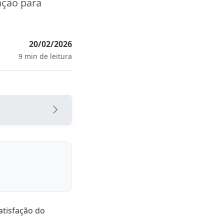
ação para
20/02/2026
9 min de leitura
e advocacia
tórios de
atisfação do