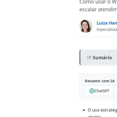
Como usar o Wh
escalar atendim
Luiza Ha
Especialist
Sumário
A revolução dig
Resumir com IA
Como utilizar 
ChatGPT
Ferramentas es
advocacia
WhatsApp Busi
O uso estratég