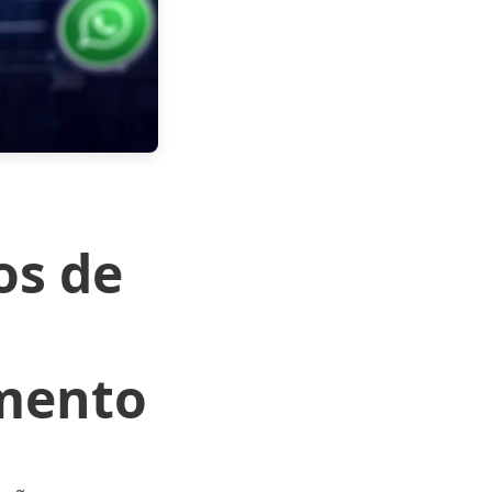
os de
mento