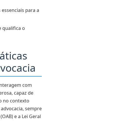
essenciais para a
 qualifica o
scritórios de
áticas
dvocacia
 interagem com
erosa, capaz de
ão no contexto
e advocacia, sempre
OAB) e a Lei Geral