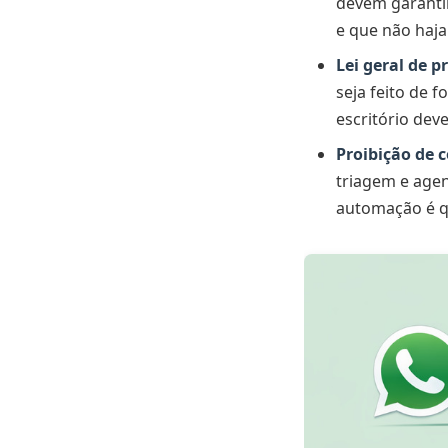
devem garanti
e que não haja
Lei geral de p
seja feito de 
escritório dev
Proibição de c
triagem e agen
automação é qu