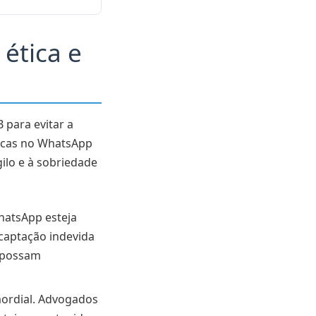
ética e
para evitar a
áticas no WhatsApp
gilo e à sobriedade
hatsApp esteja
 captação indevida
e possam
mordial. Advogados