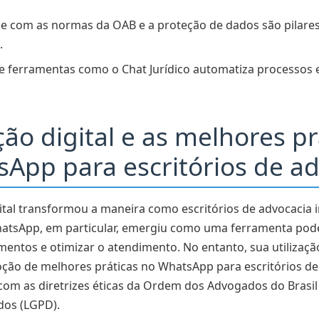
 vendas
 com as normas da OAB e a proteção de dados são pilares 
t Jurídico na otimização do atendimento
l.
uais e inteligência artificial
e ferramentas como o Chat Jurídico automatiza processos e
inatura digital
do direito aplicar as melhores práticas no WhatsApp para e
ção digital e as melhores pr
App para escritórios de a
 de comunicação e abordagem no WhatsApp
ançadas para otimizar a operação no WhatsApp
ital transformou a maneira como escritórios de advocacia
o e SLA (Service Level Agreement)
WhatsApp, em particular, emergiu como uma ferramenta pod
amentos e otimizar o atendimento. No entanto, sua utilizaç
dos na tomada de decisão
doção de melhores práticas no WhatsApp para escritórios d
óximos passos para o seu escritório
m as diretrizes éticas da Ordem dos Advogados do Brasil (
dos (LGPD).