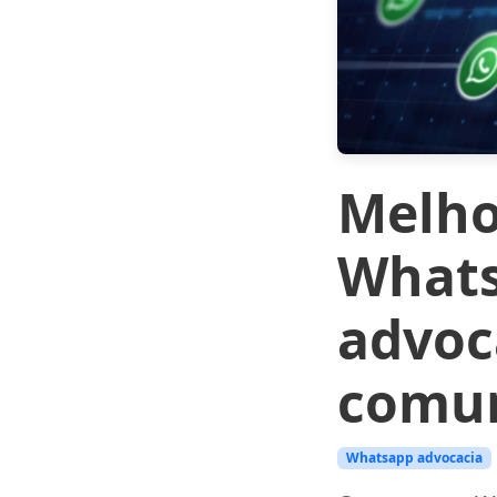
Melho
Whats
advoc
comun
Whatsapp advocacia