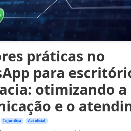
res práticas no
App para escritóri
acia: otimizando a
icação e o atendi
Ia juridica
Api oficial