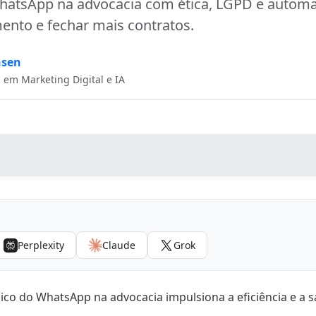
atsApp na advocacia com ética, LGPD e autom
ento e fechar mais contratos.
nsen
a em Marketing Digital e IA
ital e as melhores práticas no WhatsApp para escritórios d
o WhatsApp de forma ética e legal na advocacia?
Perplexity
Claude
Grok
senciais para as melhores práticas no WhatsApp para escri
ness API
ico do WhatsApp na advocacia impulsiona a eficiência e a s