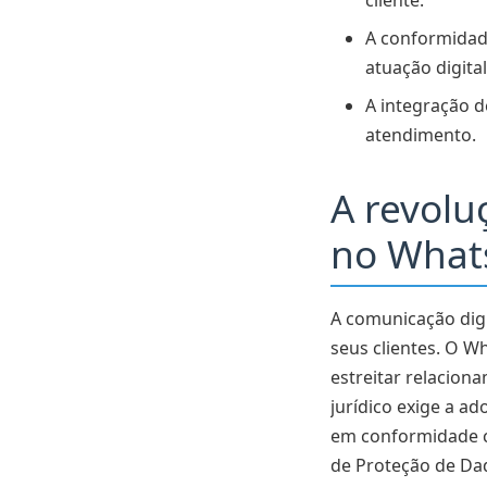
cliente.
CRM e funil de
A conformidade
O papel do Cha
atuação digita
Assistentes virt
A integração d
atendimento.
Sistemas de ass
Em quais áreas 
A revolu
advocacia?
no Whats
Boas práticas
Estratégias av
A comunicação dig
Gestão de temp
seus clientes. O 
estreitar relacion
O papel dos da
jurídico exige a a
Conclusão e pr
em conformidade co
de Proteção de Da