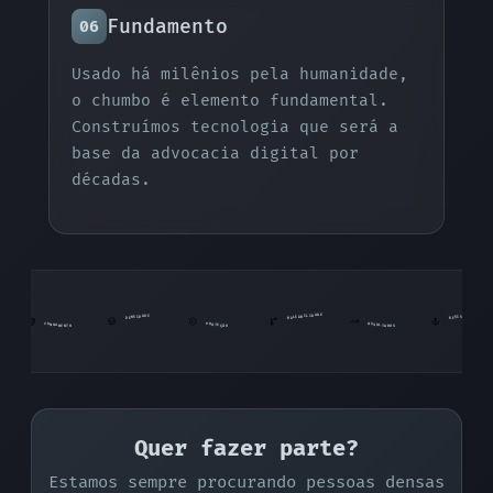
Fundamento
06
Usado há milênios pela humanidade,
o chumbo é elemento fundamental.
Construímos tecnologia que será a
base da advocacia digital por
décadas.
A
A
D
I
E
I
C
D
L
N
D
A
E
I
Ê
D
B
T
A
I
S
S
E
I
N
L
S
A
E
E
R
D
M
R
F
P
S
O
R
E
U
T
O
S
N
O
N
O
D
D
U
T
Ã
A
E
A
E
L
M
Ç
T
Quer fazer parte?
Estamos sempre procurando pessoas densas