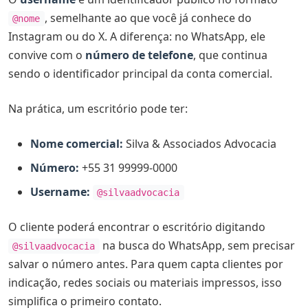
Preciso pagar para reservar?
, semelhante ao que você já conhece do
@nome
E se meu escritório usa coexistência (app + API no
Instagram ou do X. A diferença: no WhatsApp, ele
mesmo número)?
convive com o
número de telefone
, que continua
sendo o identificador principal da conta comercial.
Clientes vão parar de compartilhar telefone comigo?
Advogado autônomo sem CNPJ consegue reservar?
Na prática, um escritório pode ter:
Minha recomendação direta
Nome comercial:
Silva & Associados Advocacia
🚀 Prepare seu escritório para o @username no
Número:
+55 31 99999-0000
WhatsApp
Username:
@silvaadvocacia
O cliente poderá encontrar o escritório digitando
na busca do WhatsApp, sem precisar
@silvaadvocacia
salvar o número antes. Para quem capta clientes por
indicação, redes sociais ou materiais impressos, isso
simplifica o primeiro contato.