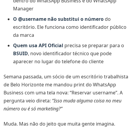
dentro do WhatsApp Business e do WhatsApp
Comercial Chat Jurídico
Manager
O @username não substitui o número
do
Dados verificados da empresa
escritório. Ele funciona como identificador público
Conectar-se à Plataforma do WhatsApp Business
da marca
Conectar-se à Plataforma do WhatsApp Business
Quem usa API Oficial
precisa se preparar para o
BSUID
, novo identificador técnico que pode
Deseja compartilhar o histórico de conversas?
aparecer no lugar do telefone do cliente
Sua conta está restringida no momento
O que você pode fazer
Semana passada, um sócio de um escritório trabalhista
de Belo Horizonte me mandou print do WhatsApp
Esta conta não pode maisusar o WhatsApp
Business com uma tela nova: “Reservar username”. A
Esta conta não pode maisusar o WhatsApp
pergunta veio direta:
“Isso muda alguma coisa no meu
número ou é só marketing?”
Passo 3: ajuste a privacidade
Passo 4 (alternativo): WhatsApp Manager no
Muda. Mas não do jeito que muita gente imagina.
computador