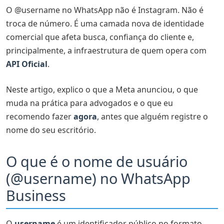
O @username no WhatsApp não é Instagram. Não é
Como reservar o @username do seu escritório
troca de número. É uma camada nova de identidade
Antes de reservar: organize seus ativos Meta
comercial que afeta busca, confiança do cliente e,
BSUID: a mudança técnica que advogados ignoram (e
principalmente, a infraestrutura de quem opera com
não deveriam)
API Oficial
.
O que é o BSUID
Neste artigo, explico o que a Meta anunciou, o que
Quando o telefone ainda aparece
muda na prática para advogados e o que eu
recomendo fazer
O que auditar no seu escritório
agora
, antes que alguém registre o
nome do seu escritório.
Impacto na captação e na confiança do cliente
@username vs API Oficial: como as peças se encaixam
O que é o nome de usuário
Checklist: o que fazer esta semana
(@username) no WhatsApp
Business
Perguntas frequentes
O @username substitui meu número de WhatsApp?
O
username
é um identificador público no formato