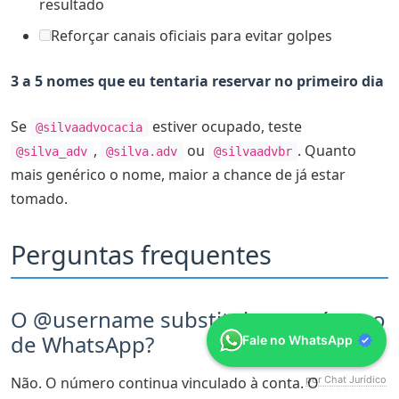
resultado
Reforçar canais oficiais para evitar golpes
3 a 5 nomes que eu tentaria reservar no primeiro dia
Se
estiver ocupado, teste
@silvaadvocacia
,
ou
. Quanto
@silva_adv
@silva.adv
@silvaadvbr
mais genérico o nome, maior a chance de já estar
tomado.
Perguntas frequentes
O @username substitui meu número
de WhatsApp?
Fale no WhatsApp
Não. O número continua vinculado à conta. O
por Chat Jurídico