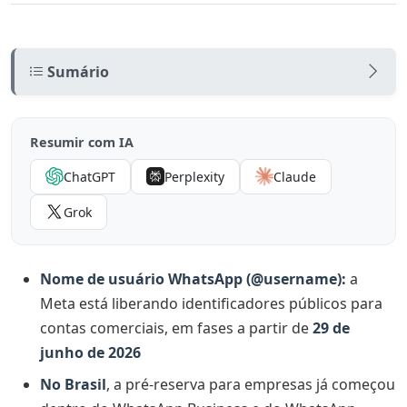
Sumário
O que é o nome de usuário (@username) no
WhatsApp Business
Resumir com IA
O que muda para advogados (e o que não muda)
ChatGPT
Perplexity
Claude
O que muda
Grok
O que não muda
Cronograma: quando cada coisa acontece
Nome de usuário WhatsApp (@username):
a
Meta está liberando identificadores públicos para
Tutorial prático: onde configurar o @username no
contas comerciais, em fases a partir de
29 de
WhatsApp
junho de 2026
Passo 1: abra Configurações → Conta
No Brasil
, a pré-reserva para empresas já começou
Passo 2: reserve ou edite seu @username