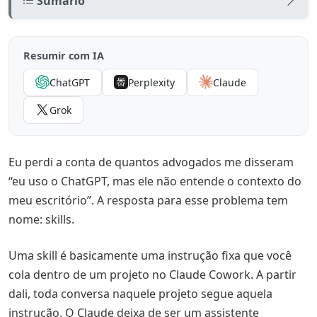
Sumário
O que muda entre um prompt solto e uma skill fixa
Resumir com IA
As 7 categorias de skills que todo escritório precisa
ChatGPT
Perplexity
Claude
1. Triagem (2 skills)
Grok
2. Contratos (2 skills)
3. Pesquisa jurídica (2 skills)
Eu perdi a conta de quantos advogados me disseram
4. Atendimento e follow-up (2 skills)
“eu uso o ChatGPT, mas ele não entende o contexto do
5. Gestão (2 skills)
meu escritório”. A resposta para esse problema tem
nome: skills.
6. Produção jurídica (2 skills)
7. Comunicação e compliance (3 skills)
Uma skill é basicamente uma instrução fixa que você
cola dentro de um projeto no Claude Cowork. A partir
Como configurar uma skill no Claude Cowork em 3
dali, toda conversa naquele projeto segue aquela
minutos
instrução. O Claude deixa de ser um assistente