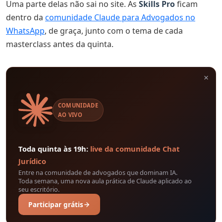
Uma parte delas não sai no site. As
Skills Pro
ficam
dentro da
comunidade Claude para Advogados no
WhatsApp
, de graça, junto com o tema de cada
masterclass antes da quinta.
×
COMUNIDADE
AO VIVO
Toda quinta às 19h:
live da comunidade Chat
Jurídico
Entre na comunidade de advogados que dominam IA.
Toda semana, uma nova aula prática de Claude aplicado ao
seu escritório.
Participar grátis