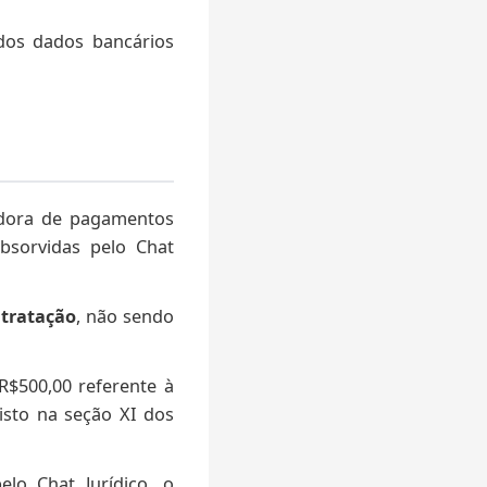
os dados bancários
adora de pagamentos
sorvidas pelo Chat
ntratação
, não sendo
R$500,00 referente à
isto na seção XI dos
lo Chat Jurídico, o