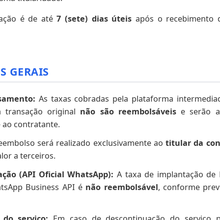
vação é de até
7 (sete) dias úteis
após o recebimento d
ES GERAIS
ssamento:
As taxas cobradas pela plataforma intermedi
à transação original
não são reembolsáveis
e serão ab
e ao contratante.
embolso será realizado exclusivamente ao
titular da co
lor a terceiros.
ação (API Oficial WhatsApp):
A taxa de implantação de 
atsApp Business API é
não reembolsável
, conforme prev
 do serviço:
Em caso de descontinuação do serviço pe