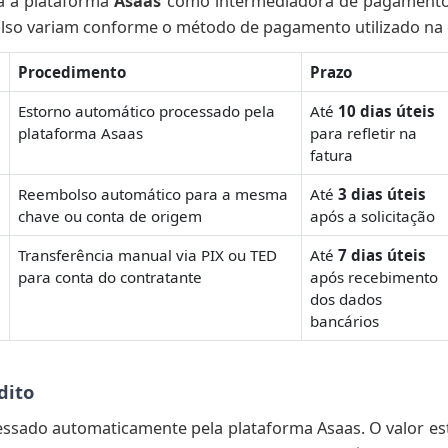
iza a plataforma
Asaas
como intermediadora de pagamento
lso variam conforme o método de pagamento utilizado na 
Procedimento
Prazo
Estorno automático processado pela
Até
10 dias úteis
plataforma Asaas
para refletir na
fatura
Reembolso automático para a mesma
Até
3 dias úteis
chave ou conta de origem
após a solicitação
Transferência manual via PIX ou TED
Até
7 dias úteis
para conta do contratante
após recebimento
dos dados
bancários
dito
essado automaticamente pela plataforma Asaas. O valor es