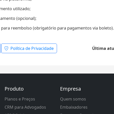
ento utilizado;
amento (opcional);
para reembolso (obrigatório para pagamentos via boleto).
Política de Privacidade
Última atu
Produto
Empresa
Planos e Preços
Quem somos
CRM para Advogados
Embaixadores