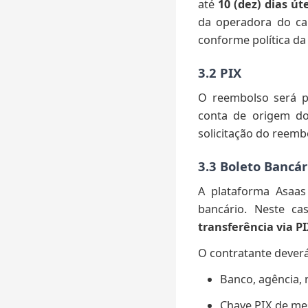
até
10 (dez) dias út
da operadora do ca
conforme política da
3.2 PIX
O reembolso será p
conta de origem d
solicitação do reemb
3.3 Boleto Bancár
A plataforma Asaa
bancário. Neste ca
transferência via P
O contratante deverá
Banco, agência, 
Chave PIX de mes