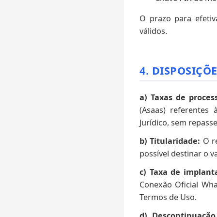
O prazo para efeti
válidos.
4. DISPOSIÇÕ
a) Taxas de proce
(Asaas) referentes 
Jurídico, sem repass
b) Titularidade:
O re
possível destinar o va
c) Taxa de implant
Conexão Oficial Wh
Termos de Uso.
d) Descontinuação