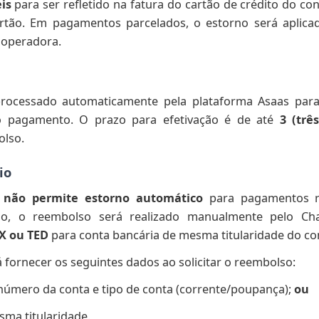
eis
para ser refletido na fatura do cartão de crédito do co
rtão. Em pagamentos parcelados, o estorno será aplicad
 operadora.
rocessado automaticamente pela plataforma Asaas pa
o pagamento. O prazo para efetivação é de até
3 (trê
olso.
io
s
não permite estorno automático
para pagamentos re
so, o reembolso será realizado manualmente pelo Cha
IX ou TED
para conta bancária de mesma titularidade do co
 fornecer os seguintes dados ao solicitar o reembolso:
número da conta e tipo de conta (corrente/poupança);
ou
ma titularidade.