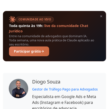
×
COMUNIDADE AO VIVO
Toda quinta às 19h:
live da comunidade Chat
Jurídico
Entre na comunidade de advogados que dominam IA.
Toda semana, uma nova aula prática de Claude aplicado ao
seu escritório.
Participar grátis
Diogo Souza
Gestor de Tráfego Pago para Advogados
Especialista em Google Ads e Meta
Ads (Instagram e Facebook) para
escritórios de advocacia.