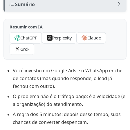
Sumário
Por que a campanha atrai “curiosos” em vez de
clientes?
Resumir com IA
O que fazer antes de aumentar o orçamento do
ChatGPT
Perplexity
Claude
Google Ads
Grok
A regra dos 5 minutos no mercado jurídico
Tráfego pago + CRM com IA: o casamento que protege
Você investiu em Google Ads e o WhatsApp enche
seu investimento
de contatos (mas quando responde, o lead já
🎥 Veja a IA atendendo um lead de Google Ads na
fechou com outro).
prática
O problema não é o tráfego pago: é a velocidade (e
Tendências de Google Ads e por que o atendimento
a organização) do atendimento.
importa mais
A regra dos 5 minutos: depois desse tempo, suas
O segredo dos escritórios que convertem cada
chances de converter despencam.
centavo em honorários