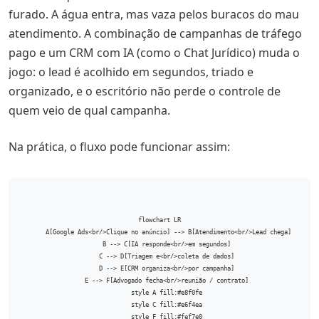
furado. A água entra, mas vaza pelos buracos do mau
atendimento. A combinação de campanhas de tráfego
pago e um CRM com IA (como o Chat Jurídico) muda o
jogo: o lead é acolhido em segundos, triado e
organizado, e o escritório não perde o controle de
quem veio de qual campanha.
Na prática, o fluxo pode funcionar assim:
flowchart LR

    A[Google Ads<br/>Clique no anúncio] --> B[Atendimento<br/>Lead chega]

    B --> C[IA responde<br/>em segundos]

    C --> D[Triagem e<br/>coleta de dados]

    D --> E[CRM organiza<br/>por campanha]

    E --> F[Advogado fecha<br/>reunião / contrato]

    style A fill:#e8f0fe

    style C fill:#e6f4ea

    style F fill:#fef7e0