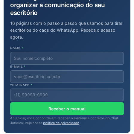
organizar a comunicação do seu
escritório
16 páginas com o passo a passo que usamos para tirar
escritórios do caos do WhatsApp. Receba o acesso
agora.
NOME
*
E-MAIL
*
WHATSAPP
*
Receber o manual
Ao enviar, você concorda em receber o material e contatos do Chat
Jurídico. Veja nossa
política de privacidade
.