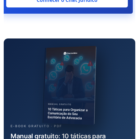
Conhecer o Chat Jurídico
MANUAL GRATUITO
10 Táticas para Organizar a
Comunicação do Seu
Escritório de Advocacia
E-BOOK GRATUITO · PDF
Manual gratuito: 10 táticas para