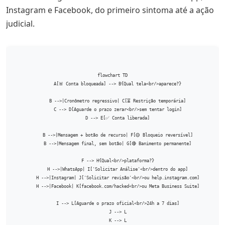
Instagram e Facebook, do primeiro sintoma até a ação
judicial.
flowchart TD

    A[🚨 Conta bloqueada] --> B{Qual tela<br/>aparece?}

    B -->|Cronômetro regressivo| C[⏳ Restrição temporária]

    C --> D[Aguarde o prazo zerar<br/>sem tentar login]

    D --> E[✅ Conta liberada]

    B -->|Mensagem + botão de recurso| F[🟡 Bloqueio reversível]

    B -->|Mensagem final, sem botão| G[🔴 Banimento permanente]

    F --> H{Qual<br/>plataforma?}

    H -->|WhatsApp| I['Solicitar Análise'<br/>dentro do app]

    H -->|Instagram| J['Solicitar revisão'<br/>ou help.instagram.com]

    H -->|Facebook| K[facebook.com/hacked<br/>ou Meta Business Suite]

    I --> L[Aguarde o prazo oficial<br/>24h a 7 dias]

    J --> L

    K --> L
