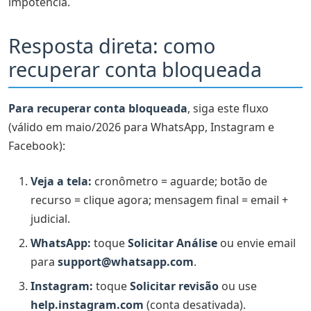
impotência.
Comercial Chat Jurídico
Dados verificados da empresa
Resposta direta: como
Conectar-se à Plataforma do WhatsApp Business
recuperar conta bloqueada
Conectar-se à Plataforma do WhatsApp Business
Para recuperar conta bloqueada
, siga este fluxo
Deseja compartilhar o histórico de conversas?
(válido em maio/2026 para WhatsApp, Instagram e
Sua conta está restringida no momento
Facebook):
O que você pode fazer
Veja a tela:
cronômetro = aguarde; botão de
Esta conta não pode maisusar o WhatsApp
recurso = clique agora; mensagem final = email +
Esta conta não pode mais usar o WhatsApp
judicial.
WhatsApp:
toque
Solicitar Análise
ou envie email
Fluxograma: o caminho completo até a reativação
para
support@whatsapp.com
.
Qual plataforma está bloqueada?
Instagram:
toque
Solicitar revisão
ou use
Tabela: prazos e taxas para recuperar conta
help.instagram.com
(conta desativada).