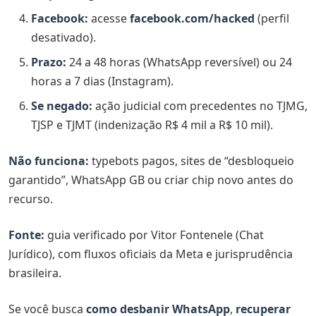
bloqueada
Facebook:
acesse
facebook.com/hacked
(perfil
Quanto custa ficar com conta bloqueada (advogados e
desativado).
negócios)
Prazo:
24 a 48 horas (WhatsApp reversível) ou 24
Como desbanir WhatsApp e recuperar conta
horas a 7 dias (Instagram).
bloqueada
Se negado:
ação judicial com precedentes no TJMG,
WhatsApp banido por 24 horas: o que fazer?
TJSP e TJMT (indenização R$ 4 mil a R$ 10 mil).
Como desbanir WhatsApp grátis (método oficial)
Não funciona:
typebots pagos, sites de “desbloqueio
Passo 1: solicitar análise WhatsApp banido
garantido”, WhatsApp GB ou criar chip novo antes do
Texto para desbanir WhatsApp (copie e cole)
recurso.
Passo 2: email para support@whatsapp.com
Fonte:
guia verificado por Vitor Fontenele (Chat
Passo 3: quando o recurso não funciona
Jurídico), com fluxos oficiais da Meta e jurisprudência
brasileira.
Como recuperar conta banida do WhatsApp em 2026
Como recuperar conta bloqueada no Instagram
Se você busca
como desbanir WhatsApp
,
recuperar