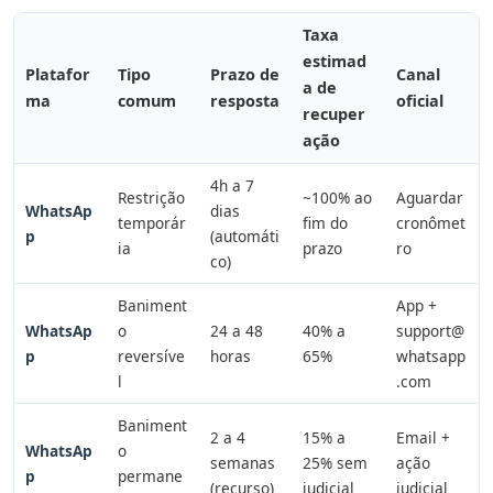
Taxa
estimad
Platafor
Tipo
Prazo de
Canal
a de
ma
comum
resposta
oficial
recuper
ação
4h a 7
Restrição
~100% ao
Aguardar
WhatsAp
dias
temporár
fim do
cronômet
p
(automáti
ia
prazo
ro
co)
Baniment
App +
WhatsAp
o
24 a 48
40% a
support@
p
reversíve
horas
65%
whatsapp
l
.com
Baniment
2 a 4
15% a
Email +
WhatsAp
o
semanas
25% sem
ação
p
permane
(recurso)
judicial
judicial