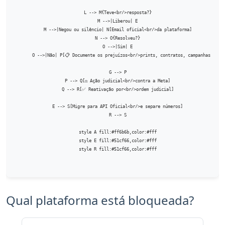
    L --> M{Teve<br/>resposta?}

    M -->|Liberou| E

    M -->|Negou ou silêncio| N[Email oficial<br/>da plataforma]

    N --> O{Resolveu?}

    O -->|Sim| E

    O -->|Não| P[📋 Documente os prejuízos<br/>prints, contratos, campanhas]

    G --> P

    P --> Q[⚖️ Ação judicial<br/>contra a Meta]

    Q --> R[✅ Reativação por<br/>ordem judicial]

    E --> S[Migre para API Oficial<br/>e separe números]

    R --> S

    style A fill:#ff6b6b,color:#fff

    style E fill:#51cf66,color:#fff

    style R fill:#51cf66,color:#fff
Qual plataforma está bloqueada?