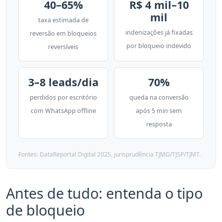
40–65%
R$ 4 mil–10
2. Separe números por função
mil
taxa estimada de
3. Faça backup do que importa
indenizações já fixadas
reversão em bloqueios
por bloqueio indevido
reversíveis
Checklist: recuperar conta bloqueada em ordem
Perguntas frequentes
3–8 leads/dia
70%
Posso recuperar conta bloqueada sem email de
recuperação?
perdidos por escritório
queda na conversão
com WhatsApp offline
após 5 min sem
Conta bloqueada afeta meu CPF ou reputação?
resposta
Quantas vezes posso recorrer?
Advogado pode ter conta bloqueada por divulgar
Fontes: DataReportal Digital 2025, jurisprudência TJMG/TJSP/TJMT.
serviços?
Qual a taxa de sucesso para recuperar conta
Antes de tudo: entenda o tipo
bloqueada?
de bloqueio
Quanto tempo demora a ação judicial para