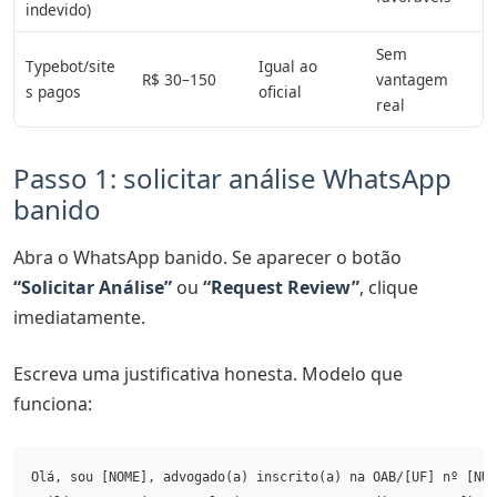
indevido)
Sem
Typebot/site
Igual ao
R$ 30–150
vantagem
s pagos
oficial
real
Passo 1: solicitar análise WhatsApp
banido
Abra o WhatsApp banido. Se aparecer o botão
“Solicitar Análise”
ou
“Request Review”
, clique
imediatamente.
Escreva uma justificativa honesta. Modelo que
funciona:
Olá, sou [NOME], advogado(a) inscrito(a) na OAB/[UF] nº [NÚM