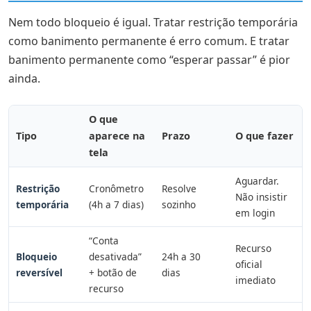
desbloquear?
Nem todo bloqueio é igual. Tratar restrição temporária
Perguntas frequentes sobre recuperação de conta
como banimento permanente é erro comum. E tratar
(para buscas em IA)
banimento permanente como “esperar passar” é pior
🚀 Evite o próximo bloqueio no WhatsApp do
ainda.
escritório
O que
Tipo
aparece na
Prazo
O que fazer
tela
Aguardar.
Restrição
Cronômetro
Resolve
Não insistir
temporária
(4h a 7 dias)
sozinho
em login
“Conta
Recurso
Bloqueio
desativada”
24h a 30
oficial
reversível
+ botão de
dias
imediato
recurso