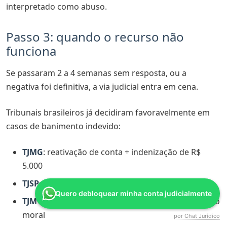
interpretado como abuso.
Passo 3: quando o recurso não
funciona
Se passaram 2 a 4 semanas sem resposta, ou a
negativa foi definitiva, a via judicial entra em cena.
Tribunais brasileiros já decidiram favoravelmente em
casos de banimento indevido:
TJMG
: reativação de conta + indenização de R$
5.000
TJSP
: liminar para restabelecimento em 48 horas
Quero debloquear minha conta judicialmente
TJMT
: indenização de R$ 4.000 a R$ 10.000 por dano
moral
por Chat Jurídico