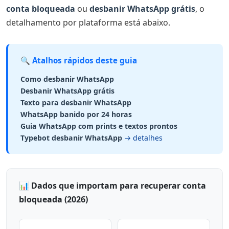
conta bloqueada
Recurso pelo app
ou
desbanir WhatsApp grátis
, o
detalhamento por plataforma está abaixo.
Centro de Ajuda da Meta
Modelo de texto para recurso no Instagram
🔍 Atalhos rápidos deste guia
Instagram bloqueado por invasão
Como desbanir WhatsApp
Como recuperar conta bloqueada no Facebook
Desbanir WhatsApp grátis
Texto para desbanir WhatsApp
Perfil pessoal bloqueado
WhatsApp banido por 24 horas
Página comercial bloqueada
Guia WhatsApp com prints e textos prontos
Typebot desbanir WhatsApp
→ detalhes
TikTok, LinkedIn e outras plataformas
Conta bloqueada indevidamente: quando processar
O que NÃO funciona (e pode piorar seu caso)
📊 Dados que importam para recuperar conta
bloqueada (2026)
Como advogados e escritórios podem se prevenir
1. Migre para a API Oficial do WhatsApp