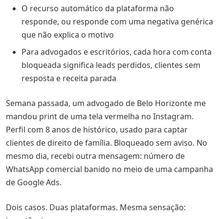
O que você pode fazer
O recurso automático da plataforma não
Esta conta não pode maisusar o WhatsApp
responde, ou responde com uma negativa genérica
que não explica o motivo
Esta conta não pode maisusar o WhatsApp
Para advogados e escritórios, cada hora com conta
Comercial Chat Jurídico
bloqueada significa leads perdidos, clientes sem
Dados verificados da empresa
resposta e receita parada
Conectar-se à Plataforma do WhatsApp Business
Semana passada, um advogado de Belo Horizonte me
Conectar-se à Plataforma do WhatsApp Business
mandou print de uma tela vermelha no Instagram.
Perfil com 8 anos de histórico, usado para captar
Deseja compartilhar o histórico de conversas?
clientes de direito de família. Bloqueado sem aviso. No
Sua conta está restringida no momento
mesmo dia, recebi outra mensagem: número de
O que você pode fazer
WhatsApp comercial banido no meio de uma campanha
de Google Ads.
Esta conta não pode mais usar o WhatsApp
Esta conta não pode maisusar o WhatsApp
Dois casos. Duas plataformas. Mesma sensação: