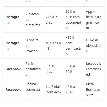
nte
35% a
App +
Violação
Instagra
24h a 7
60% com
help.insta
de
m
dias
document
gram.co
diretrizes
o
m
~80%
Suspeita
Fluxo de
Instagra
Minutos a
com
de
identidad
m
48h
verificaçã
invasão
e
o
Perfil
facebook.
3 a 15
30% a
Facebook
desativad
com/hack
dias
50%
o
ed
Página
Meta
1 a 7 dias
45% a
Facebook
comercia
Business
(com ads)
70%
l
Suite