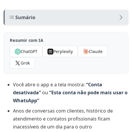
Sumário
Resposta direta: como recuperar conta bloqueada
Resumir com IA
Antes de tudo: entenda o tipo de bloqueio
ChatGPT
Perplexity
Claude
Compare as três telas (simulador)
Grok
Comercial Chat Jurídico
Dados verificados da empresa
Você abre o app e a tela mostra:
“Conta
Conectar-se à Plataforma do WhatsApp Business
desativada”
ou
“Esta conta não pode mais usar o
Conectar-se à Plataforma do WhatsApp Business
WhatsApp”
Deseja compartilhar o histórico de conversas?
Anos de conversas com clientes, histórico de
atendimento e contatos profissionais ficam
Sua conta está restringida no momento
inacessíveis de um dia para o outro