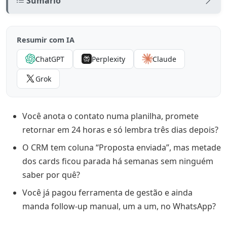
Sumário
O que é automação de CRM (e o que não é)
Resumir com IA
Por que advogados precisam de automação no CRM
ChatGPT
Perplexity
Claude
Os 5 tipos de automação de CRM que mais funcionam
em advocacia
Grok
1. Automação de entrada (lead capture)
2. Automação de qualificação
Você anota o contato numa planilha, promete
retornar em 24 horas e só lembra três dias depois?
3. Automação de follow-up comercial
O CRM tem coluna “Proposta enviada”, mas metade
4. Automação de agendamento e confirmação
dos cards ficou parada há semanas sem ninguém
5. Automação de pós-venda e reativação
saber por quê?
Como montar sua primeira automação de CRM (passo
Você já pagou ferramenta de gestão e ainda
a passo)
manda follow-up manual, um a um, no WhatsApp?
Passo 1: Desenhe o funil em no máximo 6 etapas