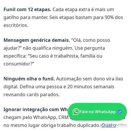
Funil com 12 etapas.
Cada etapa extra é mais um
gatilho para manter. Seis etapas bastam para 90% dos
escritórios.
Mensagem genérica demais.
“Olá, como posso
ajudar?” não qualifica ninguém. Use pergunta
específica: “Seu caso é trabalhista, família ou
consumidor?”
Ninguém olha o funil.
Automação sem dono vira lixo
digital. Defina uma pessoa e 20 minutos semanais
revisando cards parados.
Ignorar integração com WhatsApp.
Se 70% dos leads
Fale no WhatsApp
chegam pelo WhatsApp, CRM que não reflete conversa
no mesmo lugar obriga trabalho duplicado.
Qual o
por Chat Jurídico