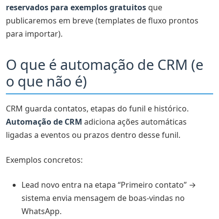
agendada
reservados para exemplos gratuitos
que
publicaremos em breve (templates de fluxo prontos
Exemplo 4: Reativação de leads frios (nutrição
para importar).
comercial)
Exemplo 5: Handoff marketing → comercial →
O que é automação de CRM (e
advogado
o que não é)
LGPD e ética: o que pode (e não pode) ir numa
automação de CRM
CRM guarda contatos, etapas do funil e histórico.
Erros que fazem automação de CRM falhar (e como
Automação de CRM
evitar)
adiciona ações automáticas
ligadas a eventos ou prazos dentro desse funil.
Quando migrar de planilha ou CRM free para solução
paga
Exemplos concretos:
Conclusão: automação de CRM é disciplina, não magia
Lead novo entra na etapa “Primeiro contato” →
🚀 Automatize seu funil comercial no WhatsApp
sistema envia mensagem de boas-vindas no
WhatsApp.