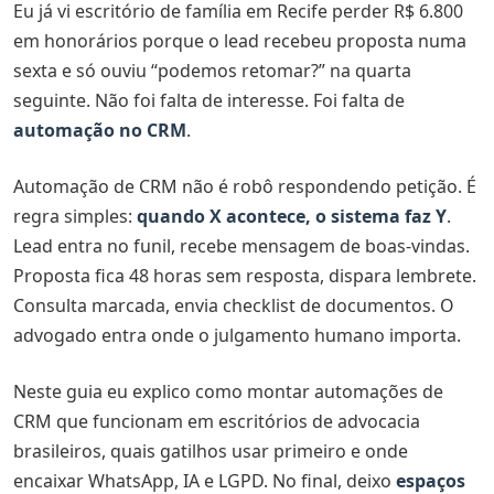
Eu já vi escritório de família em Recife perder R$ 6.800
Passo 2: Escolha um gatilho por vez
em honorários porque o lead recebeu proposta numa
sexta e só ouviu “podemos retomar?” na quarta
Passo 3: Escreva o texto antes de configurar a
ferramenta
seguinte. Não foi falta de interesse. Foi falta de
automação no CRM
.
Passo 4: Defina quem recebe alertas internos
Passo 5: Teste com 5 leads reais antes de ligar tudo
Automação de CRM não é robô respondendo petição. É
regra simples:
quando X acontece, o sistema faz Y
.
Passo 6: Meça três métricas por 30 dias
Lead entra no funil, recebe mensagem de boas-vindas.
Ferramentas gratuitas para automação de CRM na
Proposta fica 48 horas sem resposta, dispara lembrete.
advocacia
Consulta marcada, envia checklist de documentos. O
Exemplos gratuitos de automação de CRM (em breve)
advogado entra onde o julgamento humano importa.
Exemplo 1: Boas-vindas + triagem inicial no WhatsApp
Neste guia eu explico como montar automações de
Exemplo 2: Follow-up automático após proposta
CRM que funcionam em escritórios de advocacia
enviada
brasileiros, quais gatilhos usar primeiro e onde
Exemplo 3: Confirmação e lembrete de consulta
encaixar WhatsApp, IA e LGPD. No final, deixo
espaços