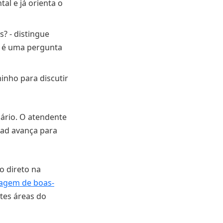
al e já orienta o
? - distingue
o é uma pergunta
inho para discutir
ário. O atendente
lead avança para
o direto na
agem de boas-
tes áreas do