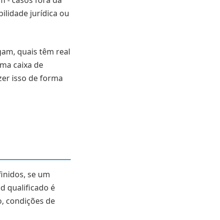
- casos fora da
lidade jurídica ou
egam, quais têm real
uma caixa de
zer isso de forma
finidos, se um
ad qualificado é
, condições de