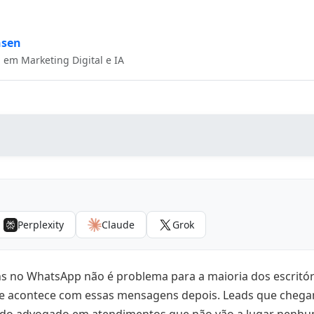
nsen
a em Marketing Digital e IA
 qualificar um lead jurídico?
 definem um lead jurídico qualificado?
Perplexity
Claude
Grok
ar a triagem de leads no WhatsApp sem automação
ar a qualificação de leads jurídicos no WhatsApp
 no WhatsApp não é problema para a maioria dos escritóri
r e priorizar os leads após a triagem
e acontece com essas mensagens depois. Leads que cheg
omuns na qualificação de leads jurídicos