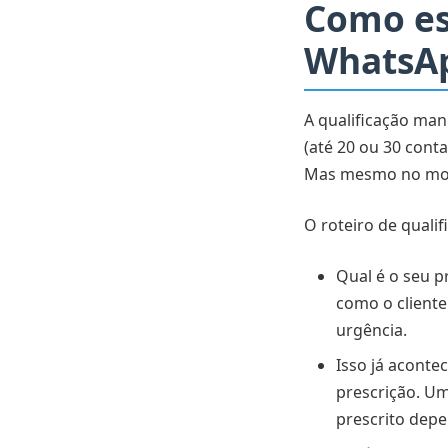
Como es
WhatsA
A qualificação man
(até 20 ou 30 cont
Mas mesmo no mode
O roteiro de quali
Qual é o seu p
como o cliente
urgência.
Isso já aconte
prescrição. Um
prescrito depe