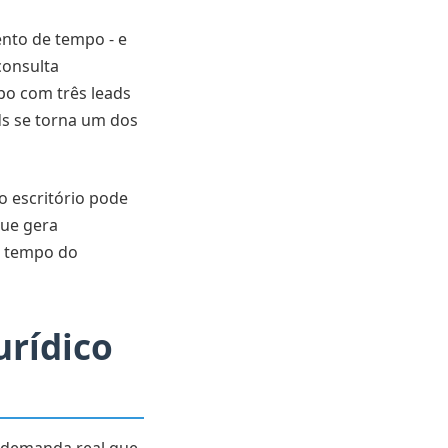
ento de tempo - e
consulta
po com três leads
ds se torna um dos
o escritório pode
que gera
 o tempo do
urídico