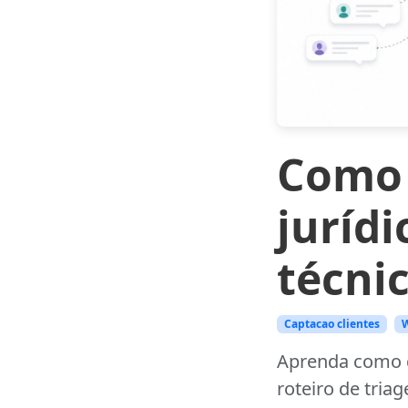
Como 
juríd
técni
Captacao clientes
W
Aprenda como qu
roteiro de tri