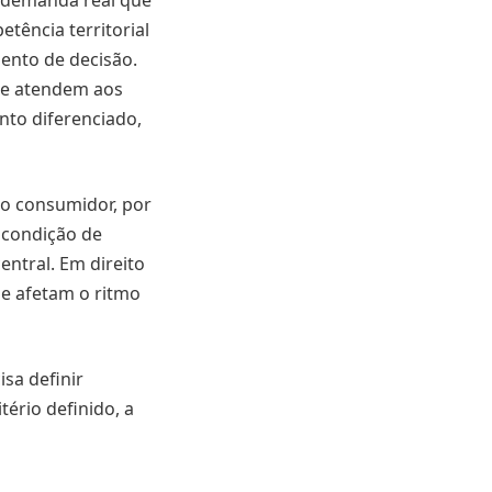
a demanda real que
etência territorial
ento de decisão.
que atendem aos
nto diferenciado,
 do consumidor, por
é condição de
ntral. Em direito
que afetam o ritmo
isa definir
tério definido, a