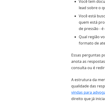
Você tem docum
lead sobre o q
Você está busc
quem está pro
de pressão - é
Qual região vo
formato de at
Essas perguntas po
anota as respostas 
consulta ou é redi
A estrutura da me
qualidade das resp
vindas para advo
direito que já inic