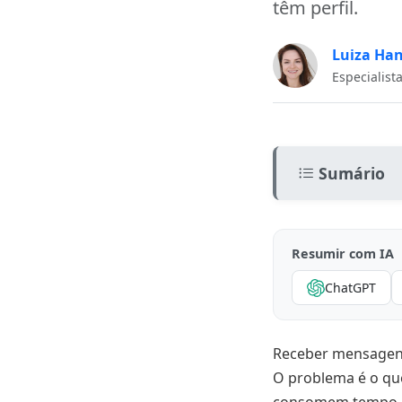
têm perfil.
Luiza Ha
Especialist
Sumário
O que significa
Resumir com IA
Quais critérios
ChatGPT
Como estrutur
Como automatiz
Receber mensagens
Como classifica
O problema é o qu
Os erros mais c