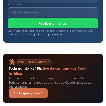
WHATSAPP
*
Receber o manual
Ao enviar, você concorda em receber o material e contatos do Chat
Jurídico. Veja nossa
política de privacidade
.
×
COMUNIDADE AO VIVO
Toda quinta às 19h:
live da comunidade Chat
Jurídico
Entre na comunidade de advogados que dominam IA.
Toda semana, uma nova aula prática de Claude aplicado ao
seu escritório.
Participar grátis