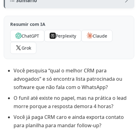
Sumário
O que “melhor CRM” quer dizer no seu escritório
Resumir com IA
CRM jurídico versus CRM genérico (e a armadilha da
planilha)
ChatGPT
Perplexity
Claude
Opções que entram na conversa em 2026 (sem
Grok
ranking patrocinado)
ERP jurídico com CRM acoplado
Você pesquisa “qual o melhor CRM para
LGPD, CRM e o que o cliente tem direito de saber
advogados” e só encontra lista patrocinada ou
software que não fala com o WhatsApp?
Implementação: o custo escondido que decide sucesso
ou abandono
O funil até existe no papel, mas na prática o lead
Quando o CRM sozinho não basta: WhatsApp, API
morre porque a resposta demora 4 horas?
Oficial e IA
Você já paga CRM caro e ainda exporta contato
Checklist prático para decidir em 2026
para planilha para mandar follow-up?
Conclusão