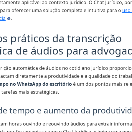
etamente aplicável ao contexto jurídico. O Chat Jurídico, po
para oferecer uma solução completa e intuitiva para o
uso 
cia
.
os práticos da transcrição
ica de áudios para advoga
rição automática de áudios no cotidiano jurídico proporci
ctam diretamente a produtividade e a qualidade do trabal
mpo no WhatsApp do escritório
é um dos pontos mais rele
tarefas mais estratégicas.
de tempo e aumento da produtivi
m horas ouvindo e reouvindo áudios para extrair informaç
tada por ferramentas como o Chat Jurídico, elimina essa nec