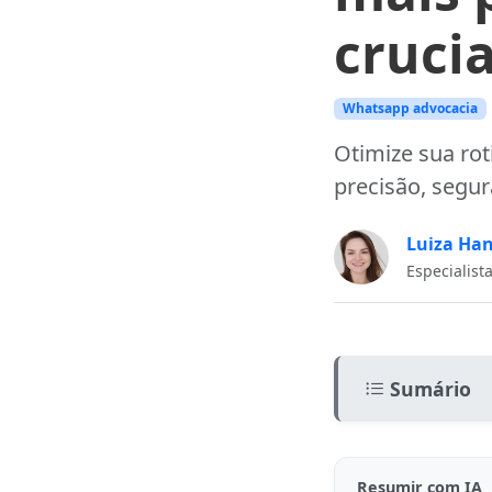
crucia
Whatsapp advocacia
Otimize sua rot
precisão, segur
Luiza Ha
Especialist
Sumário
O que é a tran
Resumir com IA
Benefícios prá