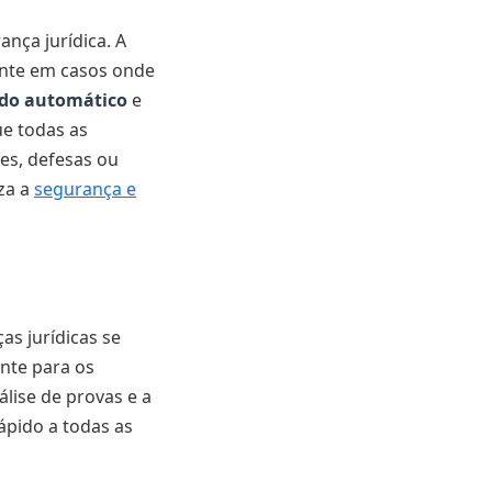
nça jurídica. A
ente em casos onde
ado automático
e
ue todas as
es, defesas ou
za a
segurança e
as jurídicas se
ente para os
álise de provas e a
ápido a todas as