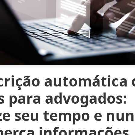
crição automática 
s para advogados:
ze seu tempo e nu
perca informações