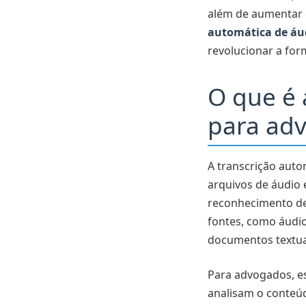
além de aumentar o
automática de áu
revolucionar a for
O que é 
para ad
A transcrição auto
arquivos de áudio e
reconhecimento de
fontes, como áudio
documentos textuai
Para advogados, es
analisam o conteúd