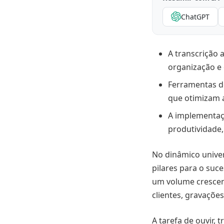
ChatGPT
Economia de t
Organização e 
A transcrição 
Segurança jurí
organização e 
Melhoria na qu
Ferramentas de
que otimizam a 
Chat Jurídico:
A implementaçã
Como implement
produtividade,
Áreas de aplica
No dinâmico univer
Transcrição au
pilares para o su
O impacto na p
um volume crescen
clientes, gravaçõe
Resumo final
A tarefa de ouvir,