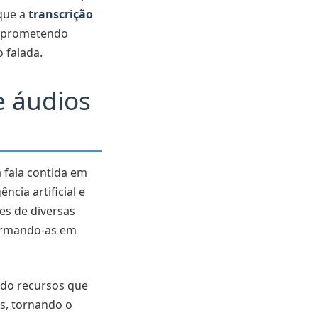
 que a
transcrição
, prometendo
 falada.
e áudios
 fala contida em
ncia artificial e
es de diversas
formando-as em
ndo recursos que
s, tornando o