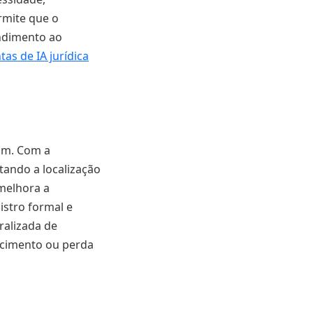
rmite que o
endimento ao
as de IA jurídica
m. Com a
tando a localização
 melhora a
istro formal e
ralizada de
ecimento ou perda