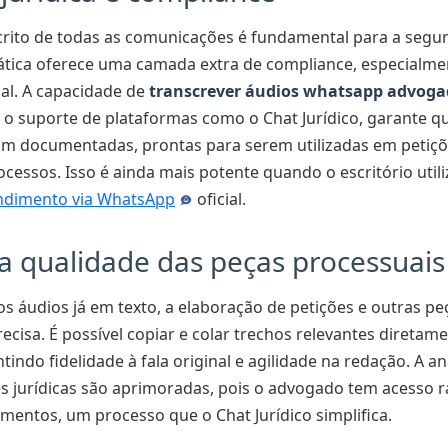
crito de todas as comunicações é fundamental para a segura
ática oferece uma camada extra de compliance, especialm
ial. A capacidade de
transcrever áudios whatsapp advog
 o suporte de plataformas como o Chat Jurídico, garante q
am documentadas, prontas para serem utilizadas em petiçõ
essos. Isso é ainda mais potente quando o escritório utili
ndimento via WhatsApp
oficial.
a qualidade das peças processuais
 áudios já em texto, a elaboração de petições e outras peç
recisa. É possível copiar e colar trechos relevantes diretam
ndo fidelidade à fala original e agilidade na redação. A an
s jurídicas são aprimoradas, pois o advogado tem acesso r
mentos, um processo que o Chat Jurídico simplifica.