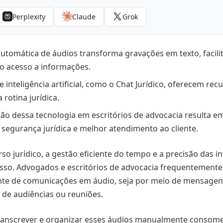
Perplexity
Claude
Grok
empo e aumento da produtividade
documentação eficiente
automática de áudios transforma gravações em texto, facili
dica e compliance
o acesso a informações.
alidade das peças processuais
 inteligência artificial, como o Chat Jurídico, oferecem re
rotina jurídica.
 a ferramenta ideal para transcrição automática de áudios 
o dessa tecnologia em escritórios de advocacia resulta e
ar a transcrição automática de áudios no escritório com o
 segurança jurídica e melhor atendimento ao cliente.
ção da transcrição automática de áudios no direito
so jurídico, a gestão eficiente do tempo e a precisão das 
tomática e a conformidade com a LGPD
cesso. Advogados e escritórios de advocacia frequentemen
rospecção e no fechamento de contratos
te de comunicações em áudio, seja por meio de mensage
s de audiências ou reuniões.
 transcrever e organizar esses áudios manualmente consome