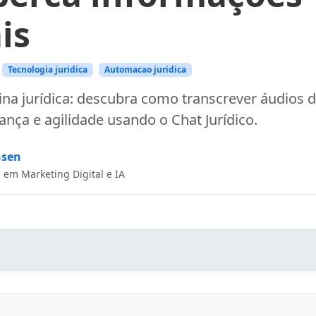
is
Tecnologia juridica
Automacao juridica
ina jurídica: descubra como transcrever áudios 
ança e agilidade usando o Chat Jurídico.
nsen
a em Marketing Digital e IA
scrição automática de áudios para advogados?
ticos da transcrição automática de áudios para advogados