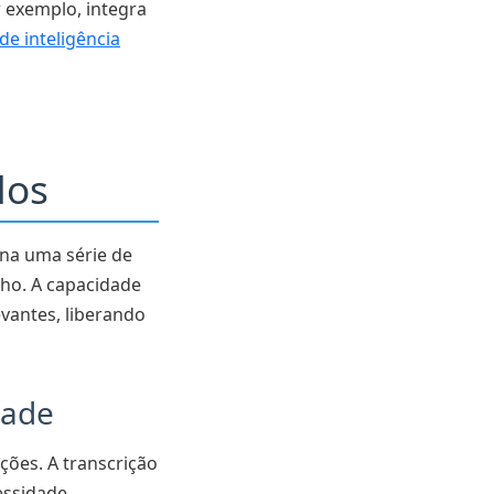
r exemplo, integra
de inteligência
dos
ona uma série de
ho. A capacidade
vantes, liberando
dade
ões. A transcrição
essidade,