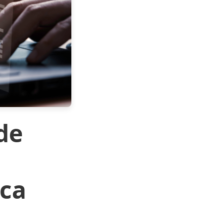
de
nca