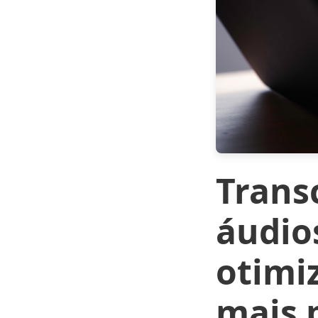
Trans
áudio
otimi
mais 