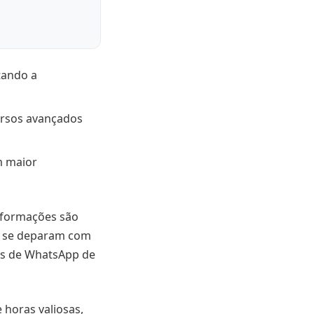
tando a
cursos avançados
para advogados
m maior
 Chat Jurídico
informações são
te se deparam com
ns de WhatsApp de
 horas valiosas,