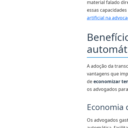
material falado dir
essas capacidades 
artificial na advoca
Benefíci
automát
A adoção da transc
vantagens que impa
de
economizar te
os advogados para 
Economia 
Os advogados gasta
automática, facili