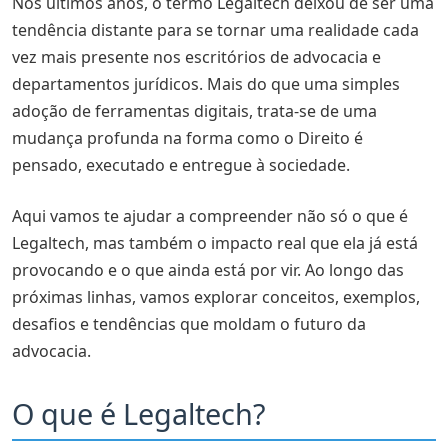
Nos últimos anos, o termo Legaltech deixou de ser uma
Como escolher uma solução de Legaltech?
tendência distante para se tornar uma realidade cada
1. Identifique suas necessidades e desafios
vez mais presente nos escritórios de advocacia e
departamentos jurídicos. Mais do que uma simples
2. Pesquise e compare as opções disponíveis
adoção de ferramentas digitais, trata-se de uma
3. Verifique a reputação e o suporte do fornecedor
mudança profunda na forma como o Direito é
pensado, executado e entregue à sociedade.
4. Considere a escalabilidade e a segurança
5. Realize testes e peça demonstrações
Aqui vamos te ajudar a compreender não só o que é
Comparativo: Legaltech X escritório tradicional
Legaltech, mas também o impacto real que ela já está
provocando e o que ainda está por vir. Ao longo das
Quais são as principais soluções em Legaltech?
próximas linhas, vamos explorar conceitos, exemplos,
Soluções de Atendimento Jurídico Digital
desafios e tendências que moldam o futuro da
advocacia.
Automação de documentos e contratos
Gestão de processos e casos jurídicos
O que é Legaltech?
Análise Preditiva e Jurimetria