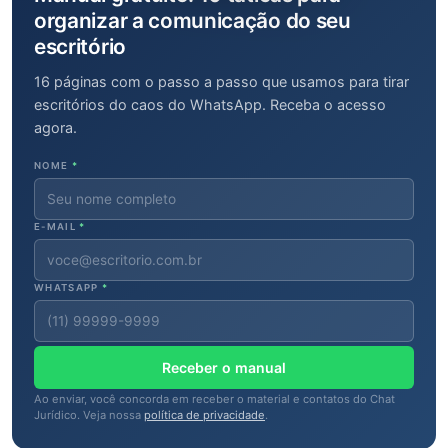
organizar a comunicação do seu
escritório
16 páginas com o passo a passo que usamos para tirar
escritórios do caos do WhatsApp. Receba o acesso
agora.
NOME
*
E-MAIL
*
WHATSAPP
*
Receber o manual
Ao enviar, você concorda em receber o material e contatos do Chat
Jurídico. Veja nossa
política de privacidade
.