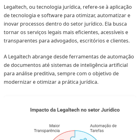
Compliance e Segurança Digital
Legaltech, ou tecnologia jurídica, refere-se à aplicação
de tecnologia e software para otimizar, automatizar e
Quais são os benefícios e os desafios da Legaltech?
inovar processos dentro do setor jurídico. Ela busca
Benefícios da Legaltech
tornar os serviços legais mais eficientes, acessíveis e
transparentes para advogados, escritórios e clientes.
Desafios da Legaltech
Quais são as tendências em Legaltech para os
A Legaltech abrange desde ferramentas de automação
próximos anos?
de documentos até sistemas de inteligência artificial
Inteligência Artificial (IA) e Machine Learning
para análise preditiva, sempre com o objetivo de
modernizar e otimizar a prática jurídica.
Automação de contratos e documentos
Blockchain e Smart Contracts
Cibersegurança e proteção de dados
Plataformas de Resolução de Disputas Online (ODR)
Análise de dados e jurimetria avançada