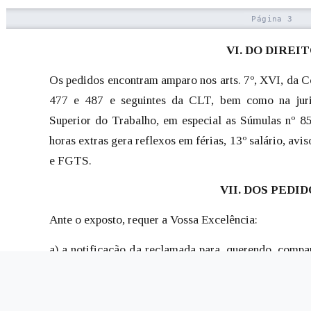
VI. DO DIREI
Os pedidos encontram amparo nos arts. 7º, XVI, da Con
477 e 487 e seguintes da CLT, bem como na juri
Superior do Trabalho, em especial as Súmulas nº 8
horas extras gera reflexos em férias, 13º salário, av
e FGTS.
VII. DOS PEDI
Ante o exposto, requer a Vossa Excelência:
a) a notificação da reclamada para, querendo, compar
sob pena de revelia e confissão quanto à matéria de fa
b) a procedência dos pedidos, condenando-se a 