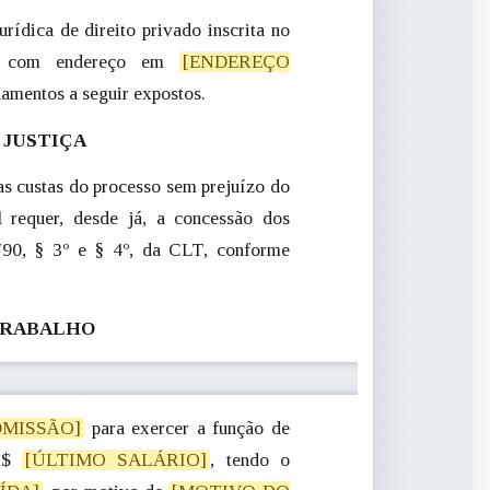
jurídica de direito privado inscrita no
 com endereço em
[ENDEREÇO
ndamentos a seguir expostos.
 JUSTIÇA
s custas do processo sem prejuízo do
l requer, desde já, a concessão dos
. 790, § 3º e § 4º, da CLT, conforme
 TRABALHO
DMISSÃO]
 R$
[ÚLTIMO SALÁRIO]
, tendo o