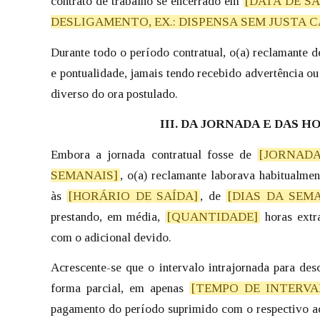
contrato de trabalho se encerrado em
[DATA DE SA
DESLIGAMENTO, EX.: DISPENSA SEM JUSTA 
Durante todo o período contratual, o(a) reclamante 
e pontualidade, jamais tendo recebido advertência ou
diverso do ora postulado.
III. DA JORNADA E DAS 
Embora a jornada contratual fosse de
[JORNADA
SEMANAIS]
, o(a) reclamante laborava habitualme
às
[HORÁRIO DE SAÍDA]
, de
[DIAS DA SEM
prestando, em média,
[QUANTIDADE]
horas extr
com o adicional devido.
Acrescente-se que o intervalo intrajornada para des
forma parcial, em apenas
[TEMPO DE INTERV
pagamento do período suprimido com o respectivo adi