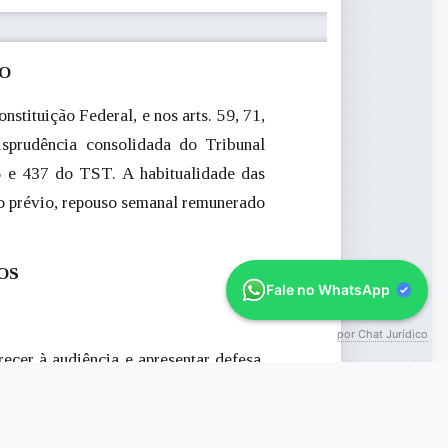
TO
stituição Federal, e nos arts. 59, 71,
sprudência consolidada do Tribunal
5 e 437 do TST. A habitualidade das
iso prévio, repouso semanal remunerado
DOS
Fale no WhatsApp
por Chat Jurídico
ecer à audiência e apresentar defesa,
to;
reclamada ao pagamento das verbas