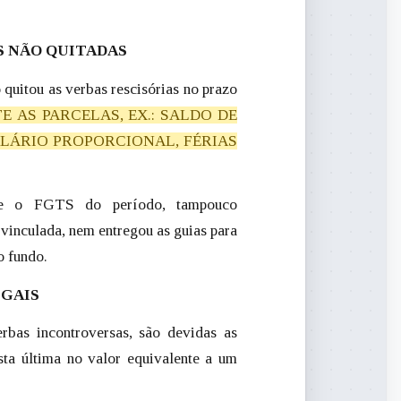
S NÃO QUITADAS
quitou as verbas rescisórias no prazo
TE AS PARCELAS, EX.: SALDO DE
SALÁRIO PROPORCIONAL, FÉRIAS
te o FGTS do período, tampouco
 vinculada, nem entregou as guias para
o fundo.
EGAIS
rbas incontroversas, são devidas as
sta última no valor equivalente a um