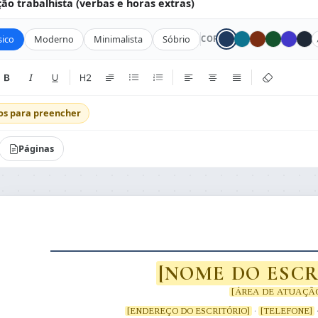
o trabalhista (verbas e horas extras)
sico
Moderno
Minimalista
Sóbrio
COR
os para preencher
Páginas
[NOME DO ESCR
[ÁREA DE ATUAÇÃ
[ENDEREÇO DO ESCRITÓRIO]
·
[TELEFONE]