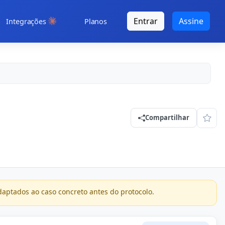
Entrar
Assine
Integrações
Planos
Compartilhar
Adic
daptados ao caso concreto antes do protocolo.