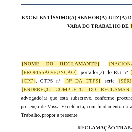
EXCELENTÍSSIMO(A) SENHOR(A) JUIZ(A)
VARA DO TRABALHO DE
[NOME DO RECLAMANTE]
,
[NACION
[PROFISSÃO/FUNÇÃO]
, portador(a) do RG nº
[CPF]
, CTPS nº
[Nº DA CTPS]
série
[SÉRI
[ENDEREÇO COMPLETO DO RECLAMANT
advogado(a) que esta subscreve, conforme procura
presença de Vossa Excelência, com fundamento no a
Trabalho, propor a presente
RECLAMAÇÃO TRAB