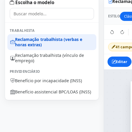
Reclamaçã
Escolha o modelo
Clás
ESTILO
TRABALHISTA
Reclamação trabalhista (verbas e
horas extras)
41 camp
Reclamação trabalhista (vínculo de
emprego)
Editar
PREVIDENCIÁRIO
Benefício por incapacidade (INSS)
Benefício assistencial BPC/LOAS (INSS)