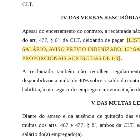
CLT.
IV. DAS VERBAS RESCISÓRIA
Apesar do encerramento do contrato, a reclamada não 
do art. 477, § 6º, da CLT, deixando de pagar
[LIS
SALÁRIO, AVISO PRÉVIO INDENIZADO, 13º 
PROPORCIONAIS ACRESCIDAS DE 1/3]
.
A reclamada também não recolheu regularmen
disponibilizou a multa de 40% sobre o saldo da conta
habilitação no seguro-desemprego e movimentação d
V. DAS MULTAS L
Diante do atraso e da ausência de quitação das ve
multas dos arts. 467 e 477, § 8º, ambos da CLT, e
salário do(a) empregado(a).