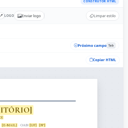
CONSTRUTOR HTML
Enviar logo
Limpar estilo
LOGO
Próximo campo
Tab
Copiar HTML
ITÓRIO]
O]
·
[E-MAIL]
· OAB/
[UF]
[Nº]