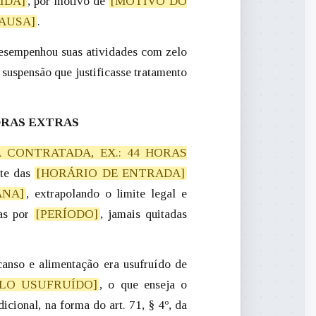
ÍDA]
, por motivo de
[MOTIVO DO
CAUSA]
.
desempenhou suas atividades com zelo
 suspensão que justificasse tratamento
HORAS EXTRAS
 CONTRATADA, EX.: 44 HORAS
nte das
[HORÁRIO DE ENTRADA]
ANA]
, extrapolando o limite legal e
as por
[PERÍODO]
, jamais quitadas
canso e alimentação era usufruído de
ALO USUFRUÍDO]
, o que enseja o
cional, na forma do art. 71, § 4º, da