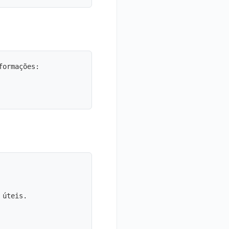
ormações:

úteis.
