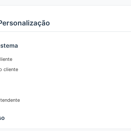
 Personalização
Sistema
liente
o cliente
atendente
so