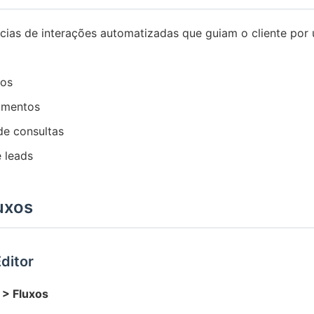
cias de interações automatizadas que guiam o cliente por
sos
umentos
e consultas
e leads
luxos
ditor
 > Fluxos