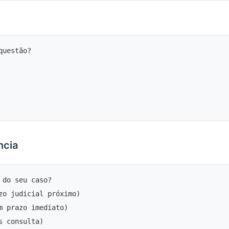
uestão?

ncia
 do seu caso?

zo judicial próximo)

m prazo imediato)
